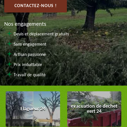
CONTACTEZ-NOUS !
Nos engagements
Devis et déplacement gratuits
Sans engagement
Artisan passionné
Prix imbattable
Travail de qualité
evacuation de dechet
Elagueur 24
vert 24