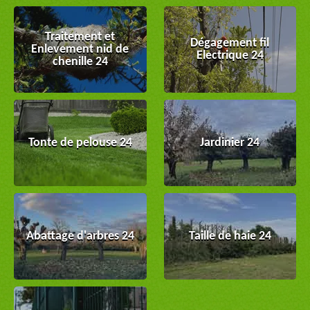
Traitement et
Dégagement fil
Enlevement nid de
Electrique 24
chenille 24
Tonte de pelouse 24
Jardinier 24
Abattage d'arbres 24
Taille de haie 24