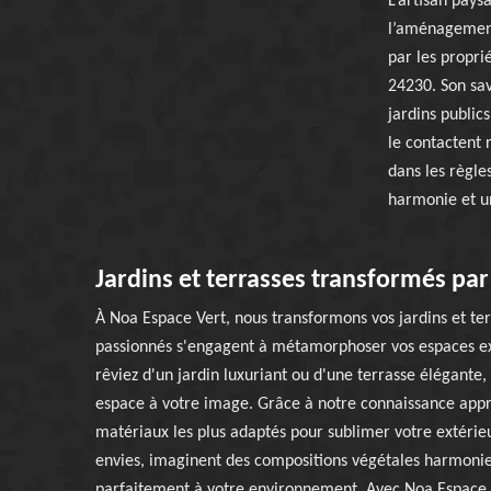
L’artisan pays
l’aménagement
par les proprié
24230. Son savo
jardins public
le contactent 
dans les règles
harmonie et un
Jardins et terrasses transformés pa
À Noa Espace Vert, nous transformons vos jardins et ter
passionnés s'engagent à métamorphoser vos espaces ext
rêviez d'un jardin luxuriant ou d'une terrasse élégante
espace à votre image. Grâce à notre connaissance approf
matériaux les plus adaptés pour sublimer votre extérieu
envies, imaginent des compositions végétales harmonie
parfaitement à votre environnement. Avec Noa Espace V