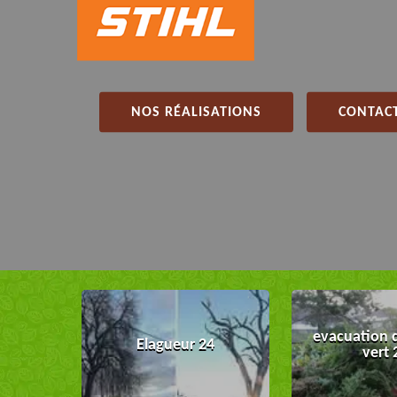
NOS RÉALISATIONS
CONTACT
evacuation 
Elagueur 24
vert 