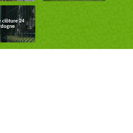
 clôture 24
rdogne