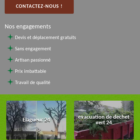
CONTACTEZ-NOUS !
Nos engagements
Devis et déplacement gratuits
Sans engagement
Artisan passionné
Prix imbattable
Travail de qualité
evacuation de dechet
Elagueur 24
vert 24