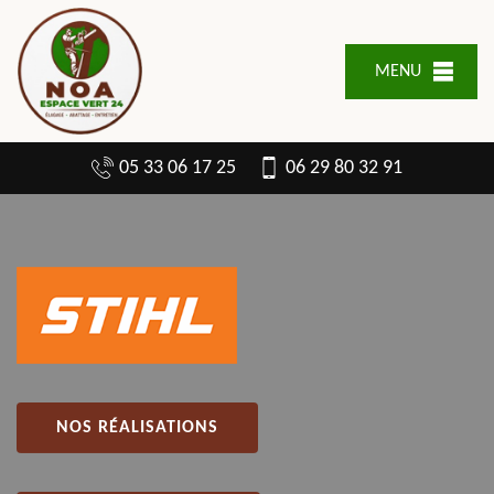
MENU
05 33 06 17 25
06 29 80 32 91
NOS RÉALISATIONS