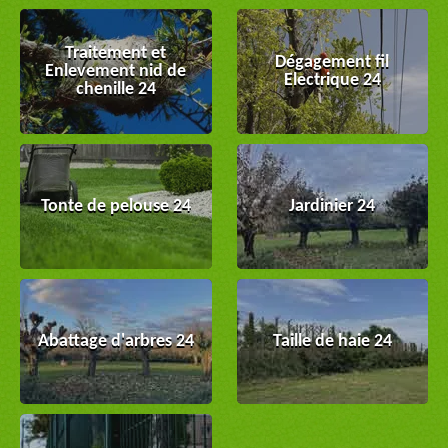
Traitement et
Dégagement fil
Enlevement nid de
Electrique 24
chenille 24
Tonte de pelouse 24
Jardinier 24
Abattage d'arbres 24
Taille de haie 24