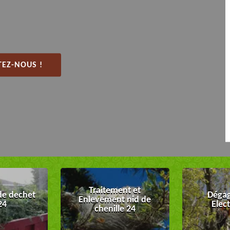
EZ-NOUS !
Traitement et
de dechet
Dégag
Enlevement nid de
24
Elec
chenille 24