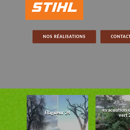
NOS RÉALISATIONS
CONTACT
evacuation 
Elagueur 24
vert 