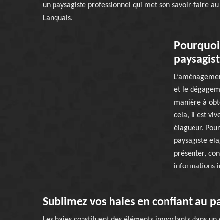
un paysagiste professionnel qui met son savoir-faire au 
Lanquais.
Pourquoi 
paysagist
L’aménagement
et le dégageme
manière à obte
cela, il est vi
élagueur. Pour
paysagiste éla
présenter, con
informations i
Sublimez vos haies en confiant au p
Les haies constituent des éléments importants dans un es