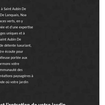
 à Saint Aubin De
 De Lanquais, Noa
ces verts, en y
née et d'une expertise
ges uniques et à
Saint Aubin De
de détente luxuriant,
tre écoute pour
utieuse portée aux
formons votre
 communauté des
créations paysagères à
de où votre jardin