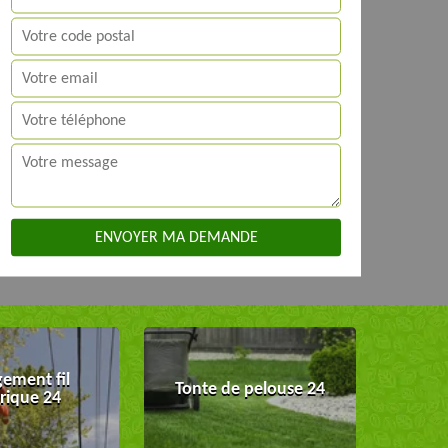
ement fil
Tonte de pelouse 24
trique 24