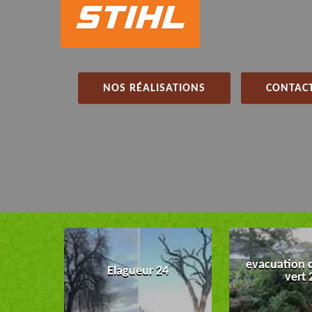
NOS RÉALISATIONS
CONTACT
evacuation 
Elagueur 24
vert 