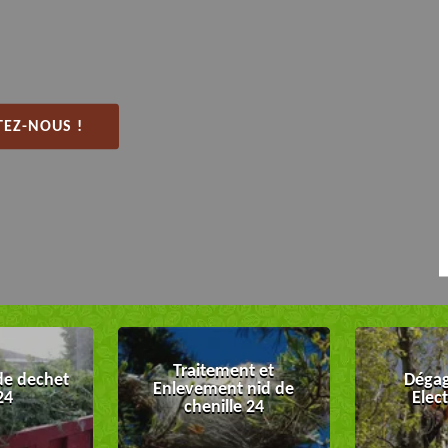
EZ-NOUS !
Traitement et
de dechet
Dégag
Enlevement nid de
24
Elec
chenille 24