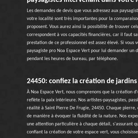
paysagistes intervenant dans votre l
Les demandes de devis que vous adressez aux paysagiste
votre localité sont très importantes pour la comparaison
proposent. Vous aurez ainsi la possibilité de trouver celu
correspondent à vos capacités financières, car il faut sa
prestation de ce professionnel est assez élevé. Si vous 
paysagiste pro Noa Espace Vert pour lui demander un de
pendant les heures de bureau, par téléphone.
24450: confiez la création de jardins
À Noa Espace Vert, nous comprenons que la création d'un
reflète la paix intérieure. Nos artistes-paysagistes, pa
réalité à Saint Pierre De Frugie, 24450. Chaque pierre,
de manière à évoquer la fluidité de la nature. Nos ex
une attention particulière à chaque détail, s'assurant q
confiant la création de votre espace vert, vous choisiss