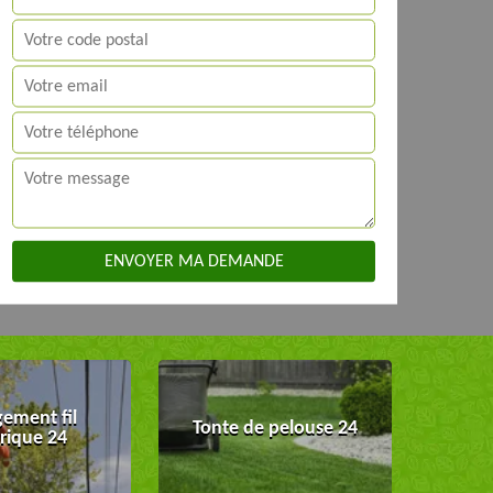
ement fil
Tonte de pelouse 24
trique 24