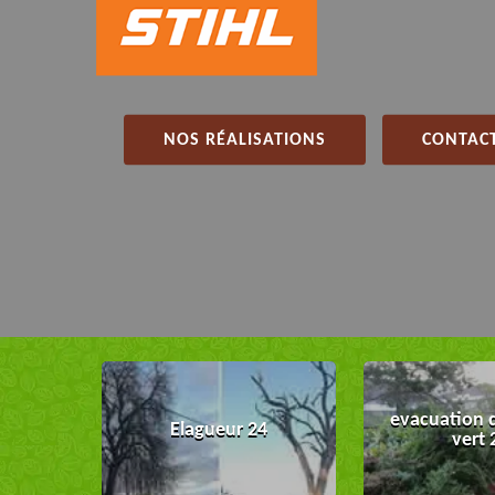
NOS RÉALISATIONS
CONTACT
evacuation 
Elagueur 24
vert 