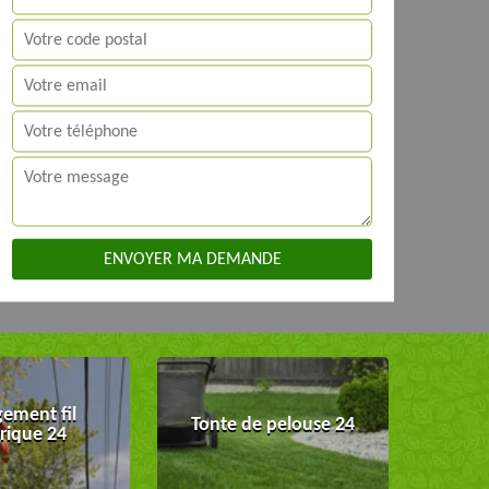
ement fil
Tonte de pelouse 24
trique 24