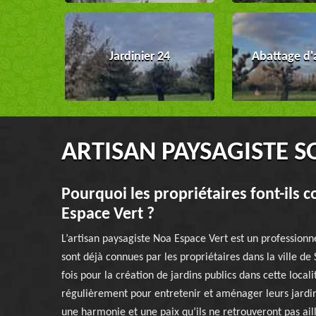
Jardinier 24
Abattage d'
ARTISAN PAYSAGISTE S
Pourquoi les propriétaires font-ils c
Espace Vert ?
L’artisan paysagiste Noa Espace Vert est un professio
sont déjà connues par les propriétaires dans la ville de 
fois pour la création de jardins publics dans cette local
régulièrement pour entretenir et aménager leurs jardins 
une harmonie et une paix qu’ils ne retrouveront pas ail