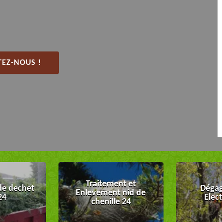
EZ-NOUS !
Traitement et
de dechet
Dégag
Enlevement nid de
24
Elec
chenille 24