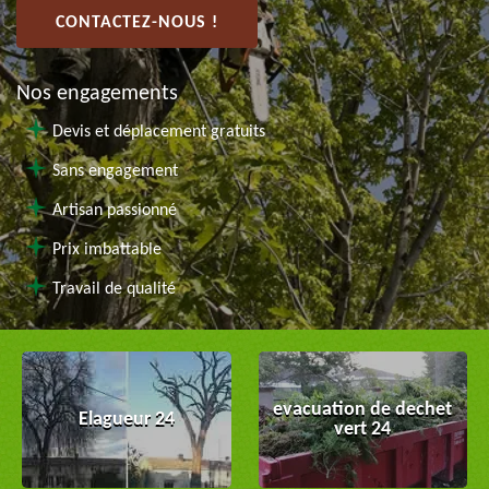
CONTACTEZ-NOUS !
Nos engagements
Devis et déplacement gratuits
Sans engagement
Artisan passionné
Prix imbattable
Travail de qualité
evacuation de dechet
Elagueur 24
vert 24