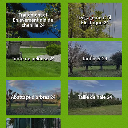
Traitement et
Dégagement fil
Enlevement nid de
Electrique 24
chenille 24
Tonte de pelouse 24
Jardinier 24
Abattage d'arbres 24
Taille de haie 24