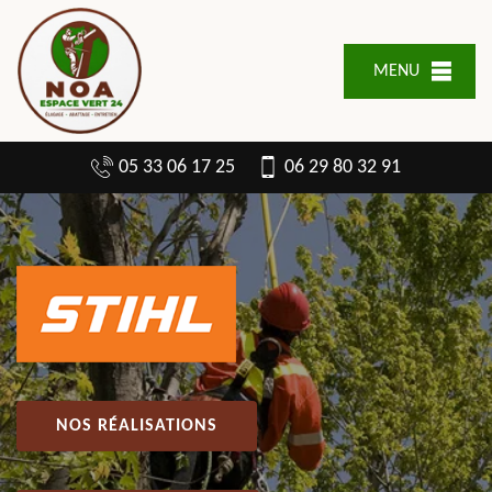
MENU
05 33 06 17 25
06 29 80 32 91
NOS RÉALISATIONS