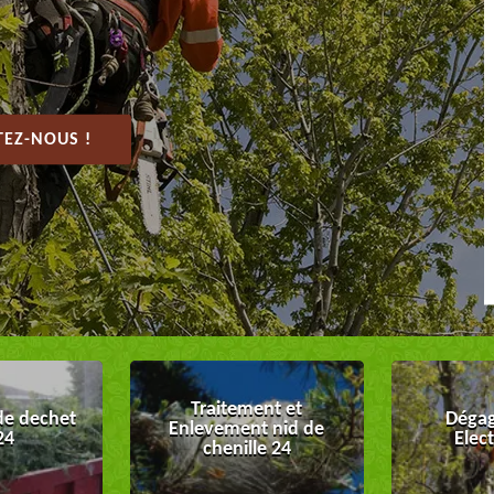
EZ-NOUS !
Traitement et
de dechet
Dégag
Enlevement nid de
24
Elec
chenille 24