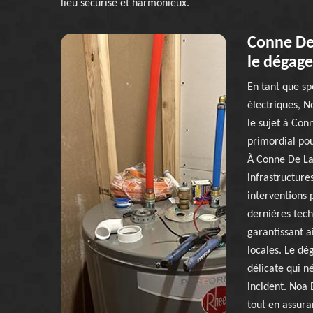
lieu sécurisé et harmonieux.
Conne De 
le dégage
En tant que sp
électriques, N
le sujet à Con
primordial pou
À Conne De La
infrastructure
interventions 
dernières techn
garantissant ai
locales. Le dé
délicate qui né
incident. Noa 
tout en assura