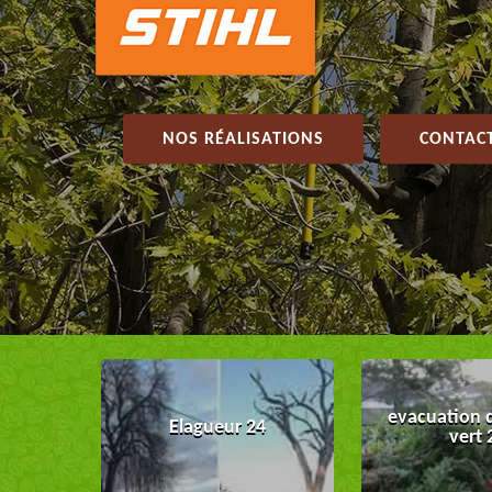
NOS RÉALISATIONS
CONTACT
evacuation 
Elagueur 24
vert 