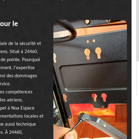
our le
le de la sécurité et
iens. Situé à 24460,
 de pointe. Pourquoi
ment, l'expertise
 ainsi des dommages
rvice.
 des compétences
les aériens,
appel à Noa Espace
ementations locales et
ne aussi technique
es. À 24460,