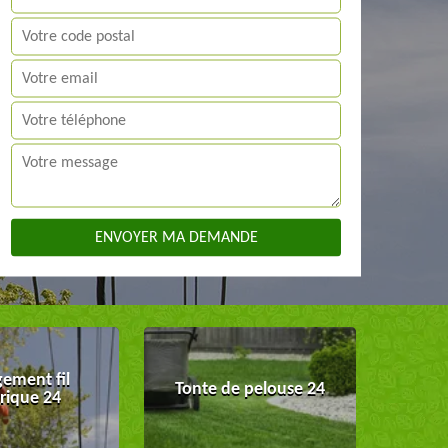
ement fil
Tonte de pelouse 24
trique 24