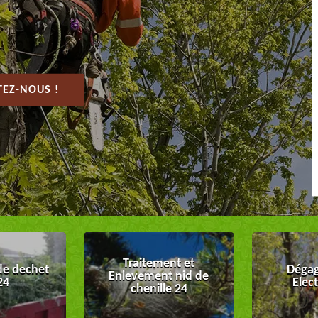
EZ-NOUS !
Traitement et
de dechet
Dégag
Enlevement nid de
24
Elec
chenille 24