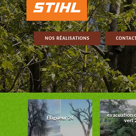
NOS RÉALISATIONS
CONTACT
evacuation 
Elagueur 24
vert 