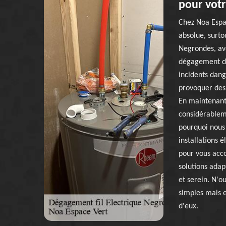
pour votr
Chez Noa Espac
absolue, surtou
Negrondes, ave
dégagement des
incidents dang
provoquer des 
En maintenant 
considérablem
pourquoi nous 
installations 
pour vous acco
solutions adap
et serein. N'o
simples mais e
d'eux.