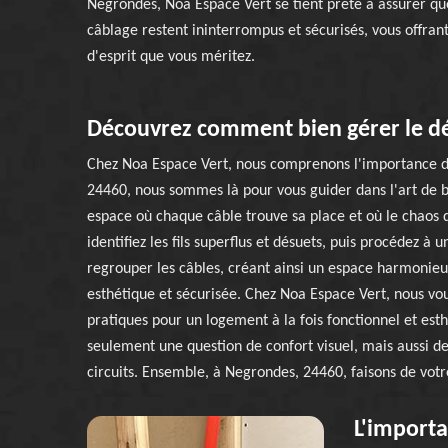
Negrondes, Noa Espace Vert se tient prête à assurer qu
câblage restent ininterrompus et sécurisés, vous offrant 
d'esprit que vous méritez.
Découvrez comment bien gérer le dé
Chez Noa Espace Vert, nous comprenons l'importance d
24460, nous sommes là pour vous guider dans l'art de b
espace où chaque câble trouve sa place et où le chaos d
identifiez les fils superflus et désuets, puis procédez à 
regrouper les câbles, créant ainsi un espace harmonieux
esthétique et sécurisée. Chez Noa Espace Vert, nous vou
pratiques pour un logement à la fois fonctionnel et esth
seulement une question de confort visuel, mais aussi de 
circuits. Ensemble, à Negrondes, 24460, faisons de votre
L'importa