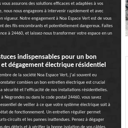
 vous assurons des solutions efficaces et adaptées à vos
se, nous nous engageons à intervenir rapidement et avec
 en vigueur. Notre engagement à Noa Espace Vert est de vous
sant des fils encombrants et potentiellement dangereux. Faites
ance à 24460, et laissez-nous transformer votre espace en un
stuces indispensables pour un bon
 et dégagement électrique résidentiel
mbre de la société Noa Espace Vert, j'ai souvent eu
constater combien un bon entretien électrique est crucial
a sécurité et l'efficacité de nos installations résidentielles.
z à Negrondes ou dans le code postal 24460, vous savez
 essentiel de veiller à ce que votre système électrique soit à
 état de fonctionnement. Un entretien régulier permet
ourts-circuits et les pannes inattendues. Pensez à dégager
ns des débris et à vérifier la bonne isolation de vos câbles.