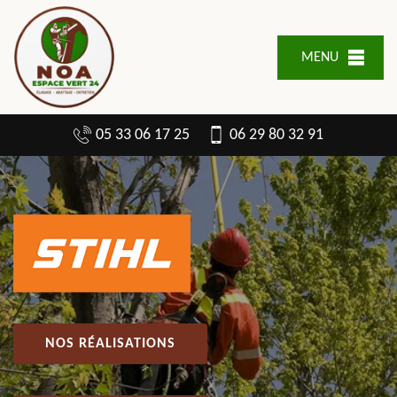
MENU
05 33 06 17 25
06 29 80 32 91
NOS RÉALISATIONS