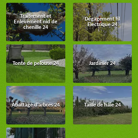
Traitement et
Dégagement fil
Enlevement nid de
Electrique 24
chenille 24
Tonte de pelouse 24
Jardinier 24
Abattage d'arbres 24
Taille de haie 24