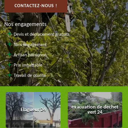
CONTACTEZ-NOUS !
Nos engagements
Devis et déplacement gratuits
Sans engagement
Artisan passionné
Prix imbattable
Travail de qualité
evacuation de dechet
Elagueur 24
vert 24