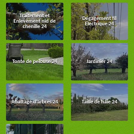
Traitement et
Dégagement fil
Enlevement nid de
Electrique 24
chenille 24
Tonte de pelouse 24
Jardinier 24
Abattage d'arbres 24
Taille de haie 24