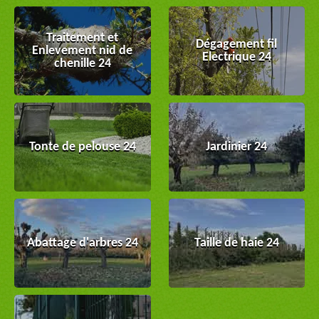
Traitement et
Dégagement fil
Enlevement nid de
Electrique 24
chenille 24
Tonte de pelouse 24
Jardinier 24
Abattage d'arbres 24
Taille de haie 24