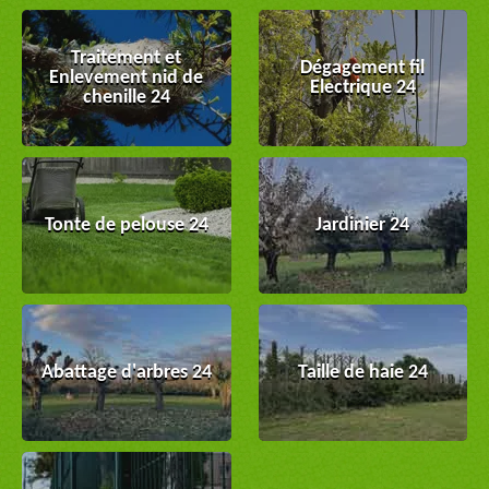
Traitement et
Dégagement fil
Enlevement nid de
Electrique 24
chenille 24
Tonte de pelouse 24
Jardinier 24
Abattage d'arbres 24
Taille de haie 24