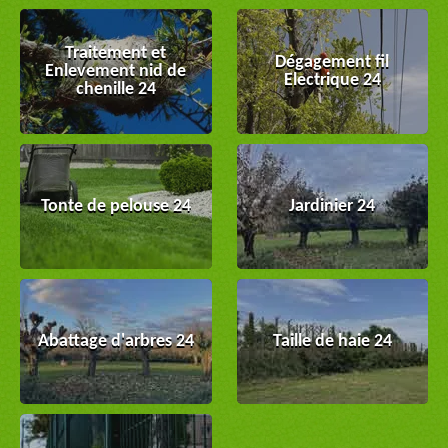
Traitement et
Dégagement fil
Enlevement nid de
Electrique 24
chenille 24
Tonte de pelouse 24
Jardinier 24
Abattage d'arbres 24
Taille de haie 24