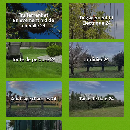
Traitement et
Dégagement fil
Enlevement nid de
Electrique 24
chenille 24
Tonte de pelouse 24
Jardinier 24
Abattage d'arbres 24
Taille de haie 24