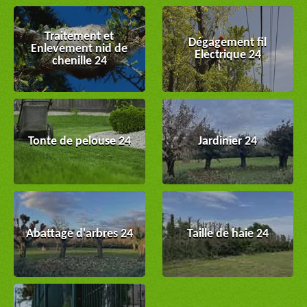
Traitement et
Dégagement fil
Enlevement nid de
Electrique 24
chenille 24
Tonte de pelouse 24
Jardinier 24
Abattage d'arbres 24
Taille de haie 24