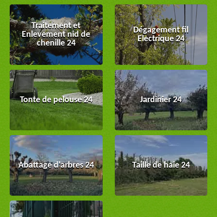
Traitement et
Dégagement fil
Enlevement nid de
Electrique 24
chenille 24
Tonte de pelouse 24
Jardinier 24
Abattage d'arbres 24
Taille de haie 24