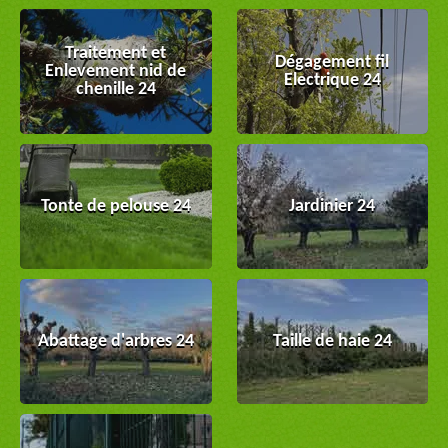
Traitement et
Dégagement fil
Enlevement nid de
Electrique 24
chenille 24
Tonte de pelouse 24
Jardinier 24
Abattage d'arbres 24
Taille de haie 24