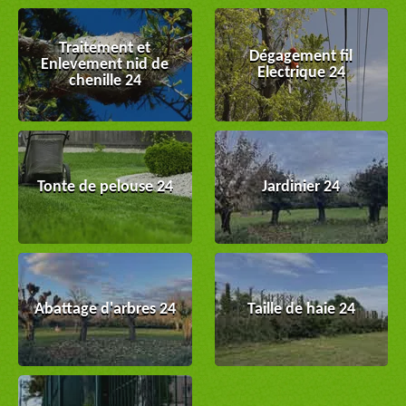
Traitement et
Dégagement fil
Enlevement nid de
Electrique 24
chenille 24
Tonte de pelouse 24
Jardinier 24
Abattage d'arbres 24
Taille de haie 24