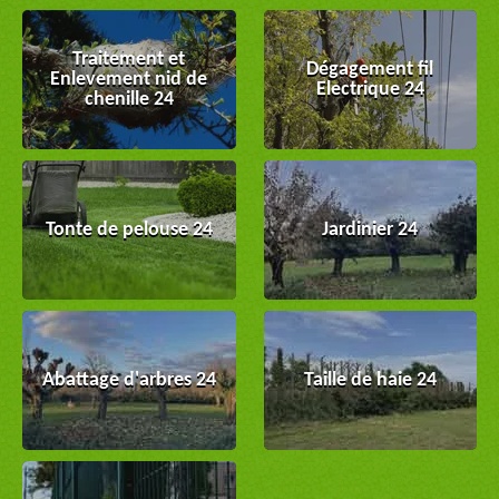
Traitement et
Dégagement fil
Enlevement nid de
Electrique 24
chenille 24
Tonte de pelouse 24
Jardinier 24
Abattage d'arbres 24
Taille de haie 24