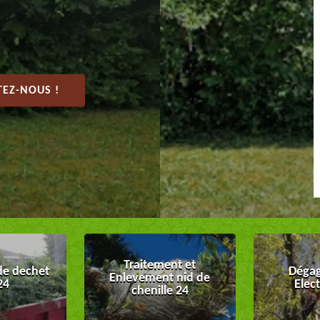
EZ-NOUS !
Traitement et
de dechet
Dégag
Enlevement nid de
24
Elec
chenille 24