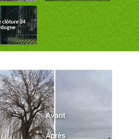
 clôture 24
rdogne