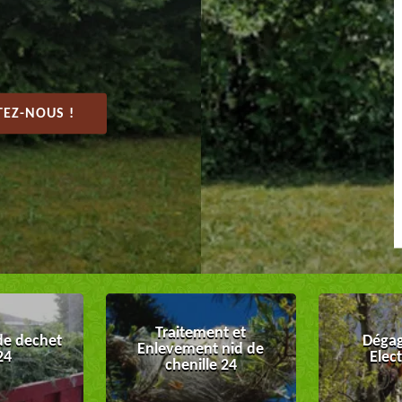
EZ-NOUS !
Traitement et
de dechet
Dégag
Enlevement nid de
24
Elec
chenille 24