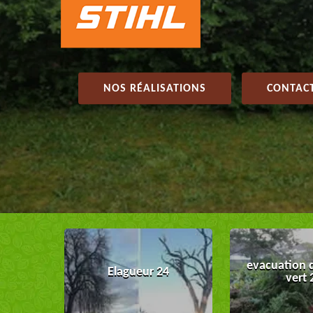
NOS RÉALISATIONS
CONTACT
evacuation 
Elagueur 24
vert 