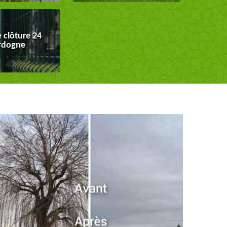
 clôture 24
rdogne