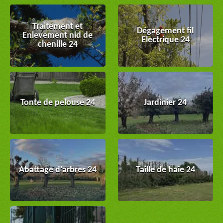
Traitement et
Dégagement fil
Enlevement nid de
Electrique 24
chenille 24
Tonte de pelouse 24
Jardinier 24
Abattage d'arbres 24
Taille de haie 24