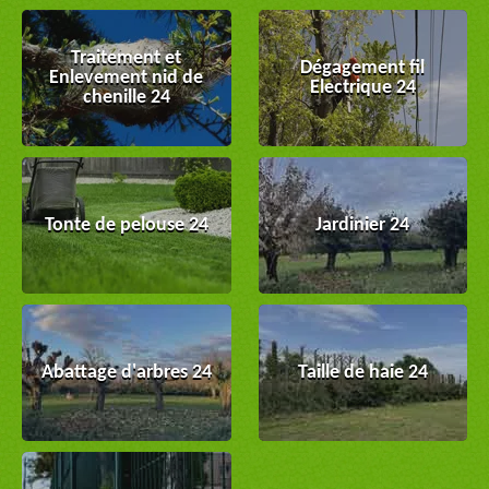
Traitement et
Dégagement fil
Enlevement nid de
Electrique 24
chenille 24
Tonte de pelouse 24
Jardinier 24
Abattage d'arbres 24
Taille de haie 24