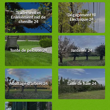
Traitement et
Dégagement fil
Enlevement nid de
Electrique 24
chenille 24
Tonte de pelouse 24
Jardinier 24
Abattage d'arbres 24
Taille de haie 24