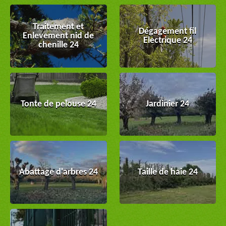
Traitement et
Dégagement fil
Enlevement nid de
Electrique 24
chenille 24
Tonte de pelouse 24
Jardinier 24
Abattage d'arbres 24
Taille de haie 24