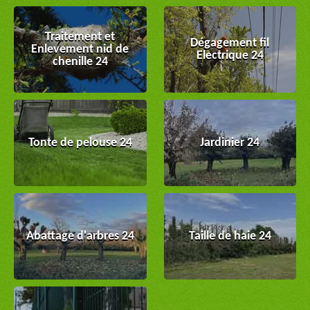
Traitement et
Dégagement fil
Enlevement nid de
Electrique 24
chenille 24
Tonte de pelouse 24
Jardinier 24
Abattage d'arbres 24
Taille de haie 24