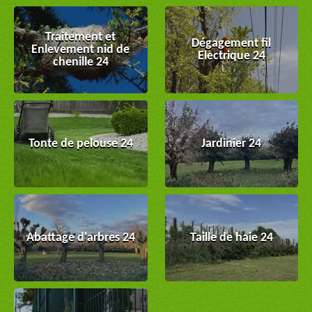
Traitement et
Dégagement fil
Enlevement nid de
Electrique 24
chenille 24
Tonte de pelouse 24
Jardinier 24
Abattage d'arbres 24
Taille de haie 24