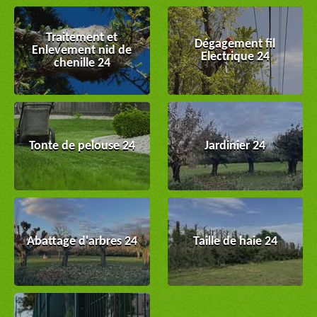
Traitement et
Dégagement fil
Enlevement nid de
Electrique 24
chenille 24
Tonte de pelouse 24
Jardinier 24
Abattage d'arbres 24
Taille de haie 24