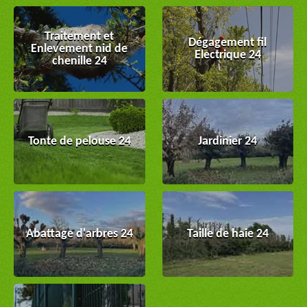
Traitement et
Dégagement fil
Enlevement nid de
Electrique 24
chenille 24
Tonte de pelouse 24
Jardinier 24
Abattage d'arbres 24
Taille de haie 24