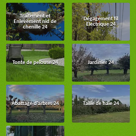
Traitement et
Dégagement fil
Enlevement nid de
Electrique 24
chenille 24
Tonte de pelouse 24
Jardinier 24
Abattage d'arbres 24
Taille de haie 24