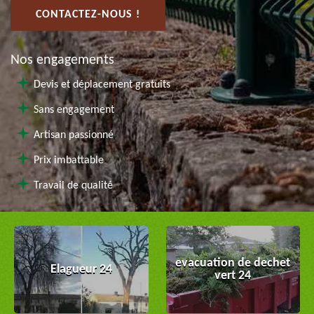
CONTACTEZ-NOUS !
Nos engagements
Devis et déplacement gratuits
Sans engagement
Artisan passionné
Prix imbattable
Travail de qualité
evacuation de dechet
Elagueur 24
vert 24