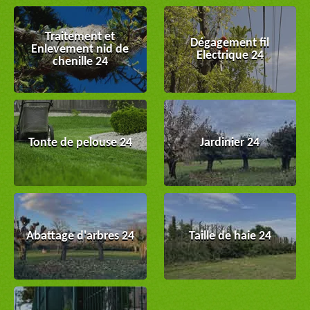
Traitement et
Dégagement fil
Enlevement nid de
Electrique 24
chenille 24
Tonte de pelouse 24
Jardinier 24
Abattage d'arbres 24
Taille de haie 24