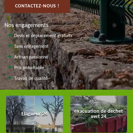
CONTACTEZ-NOUS !
Nos engagements
Devis et déplacement gratuits
Sans engagement
Artisan passionné
Prix imbattable
Travail de qualité
evacuation de dechet
Elagueur 24
vert 24