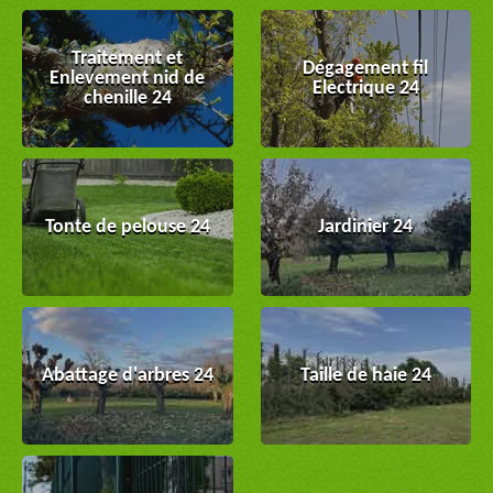
Traitement et
Dégagement fil
Enlevement nid de
Electrique 24
chenille 24
Tonte de pelouse 24
Jardinier 24
Abattage d'arbres 24
Taille de haie 24