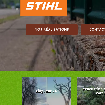
NOS RÉALISATIONS
CONTACT
evacuation 
Elagueur 24
vert 