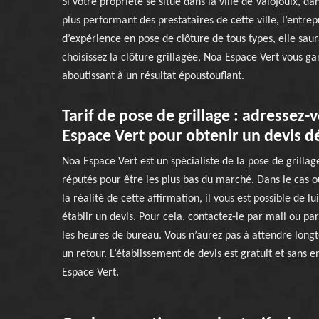
Si votre propriété se situe dans la ville de Valojoulx, d
plus performant des prestataires de cette ville, l’entr
d’expérience en pose de clôture de tous types, elle saura
choisissez la clôture grillagée, Noa Espace Vert vous gar
aboutissant à un résultat époustouflant.
Tarif de pose de grillage : adressez-
Espace Vert pour obtenir un devis dé
Noa Espace Vert est un spécialiste de la pose de grillage
réputés pour être les plus bas du marché. Dans le cas où
la réalité de cette affirmation, il vous est possible de 
établir un devis. Pour cela, contactez-le par mail ou p
les heures de bureau. Vous n’aurez pas à attendre long
un retour. L’établissement de devis est gratuit et san
Espace Vert.