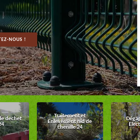
EZ-NOUS !
Traitement et
de dechet
Dégag
Enlevement nid de
24
Elec
chenille 24