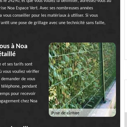
ans le 24290, et que vous voulez la délimiter, adressez-vous au
eprise Noa Espace Vert. Avec ses nombreuses années
 vous conseiller pour les matériaux à utiliser. Si vous
antit une pose de grillage avec une technicité sans faille,
vous à Noa
taillé
 et ses tarifs sont
 vous vouliez vérifier
lui demander de vous
ar téléphone, pendant
temps pour recevoir
s engagement chez Noa