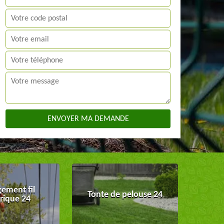
ement fil
Tonte de pelouse 24
trique 24