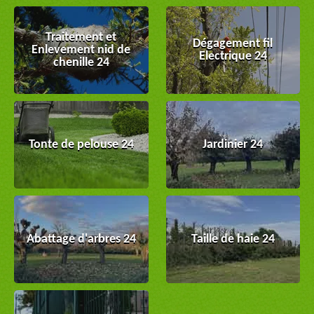
Traitement et
Dégagement fil
Enlevement nid de
Electrique 24
chenille 24
Tonte de pelouse 24
Jardinier 24
Abattage d'arbres 24
Taille de haie 24