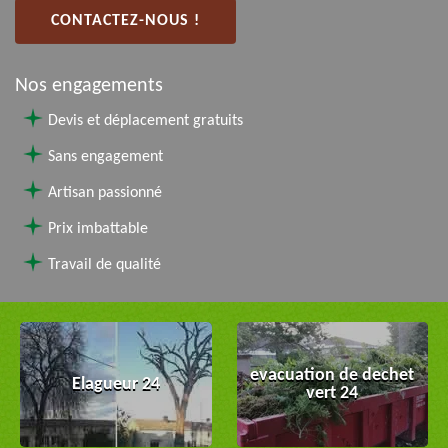
CONTACTEZ-NOUS !
Nos engagements
Devis et déplacement gratuits
Sans engagement
Artisan passionné
Prix imbattable
Travail de qualité
evacuation de dechet
Elagueur 24
vert 24