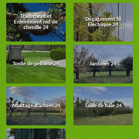
Traitement et
Dégagement fil
Enlevement nid de
Electrique 24
chenille 24
Tonte de pelouse 24
Jardinier 24
Abattage d'arbres 24
Taille de haie 24