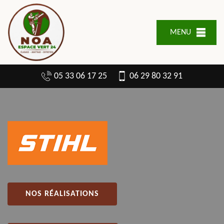
MENU
05 33 06 17 25
06 29 80 32 91
NOS RÉALISATIONS