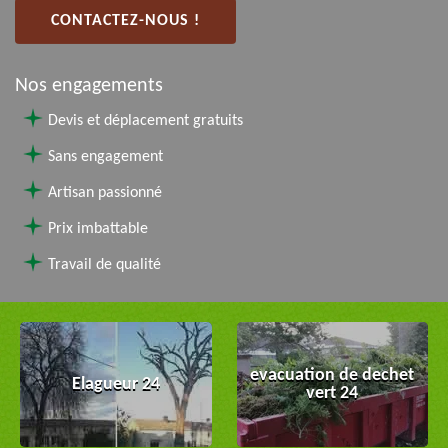
CONTACTEZ-NOUS !
Nos engagements
Devis et déplacement gratuits
Sans engagement
Artisan passionné
Prix imbattable
Travail de qualité
evacuation de dechet
Elagueur 24
vert 24