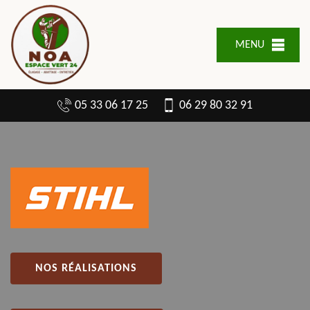
MENU
05 33 06 17 25
06 29 80 32 91
NOS RÉALISATIONS