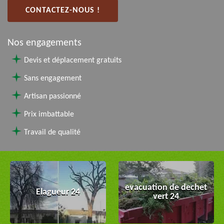
CONTACTEZ-NOUS !
Nos engagements
Devis et déplacement gratuits
Sans engagement
Artisan passionné
Prix imbattable
Travail de qualité
evacuation de dechet
Elagueur 24
vert 24