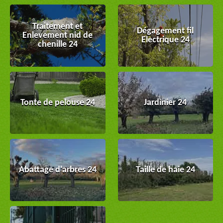
Traitement et
Dégagement fil
Enlevement nid de
Electrique 24
chenille 24
Tonte de pelouse 24
Jardinier 24
Abattage d'arbres 24
Taille de haie 24