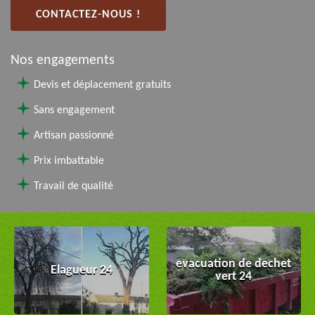
CONTACTEZ-NOUS !
Nos engagements
Devis et déplacement gratuits
Sans engagement
Artisan passionné
Prix imbattable
Travail de qualité
evacuation de dechet
Elagueur 24
vert 24