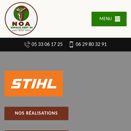
MENU
05 33 06 17 25
06 29 80 32 91
NOS RÉALISATIONS