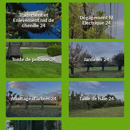
Traitement et
Dégagement fil
Enlevement nid de
Electrique 24
chenille 24
Tonte de pelouse 24
Jardinier 24
Abattage d'arbres 24
Taille de haie 24