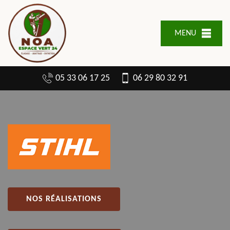
MENU
05 33 06 17 25
06 29 80 32 91
NOS RÉALISATIONS