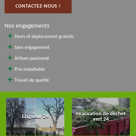
CONTACTEZ-NOUS !
Nos engagements
Devis et déplacement gratuits
Sans engagement
Artisan passionné
Prix imbattable
Travail de qualité
evacuation de dechet
Elagueur 24
vert 24