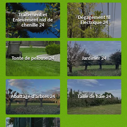
Traitement et
Dégagement fil
Enlevement nid de
Electrique 24
chenille 24
Tonte de pelouse 24
Jardinier 24
Abattage d'arbres 24
Taille de haie 24