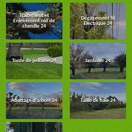
Traitement et
Dégagement fil
Enlevement nid de
Electrique 24
chenille 24
Tonte de pelouse 24
Jardinier 24
Abattage d'arbres 24
Taille de haie 24