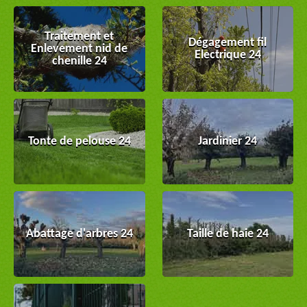
Traitement et
Dégagement fil
Enlevement nid de
Electrique 24
chenille 24
Tonte de pelouse 24
Jardinier 24
Abattage d'arbres 24
Taille de haie 24