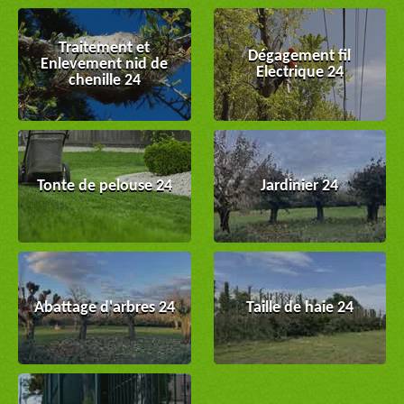
Traitement et
Dégagement fil
Enlevement nid de
Electrique 24
chenille 24
Tonte de pelouse 24
Jardinier 24
Abattage d'arbres 24
Taille de haie 24