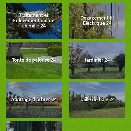
Traitement et
Dégagement fil
Enlevement nid de
Electrique 24
chenille 24
Tonte de pelouse 24
Jardinier 24
Abattage d'arbres 24
Taille de haie 24