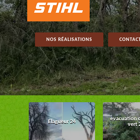
NOS RÉALISATIONS
CONTACT
evacuation 
Elagueur 24
vert 