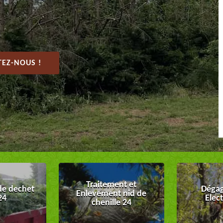
EZ-NOUS !
Traitement et
de dechet
Dégag
Enlevement nid de
24
Elec
chenille 24