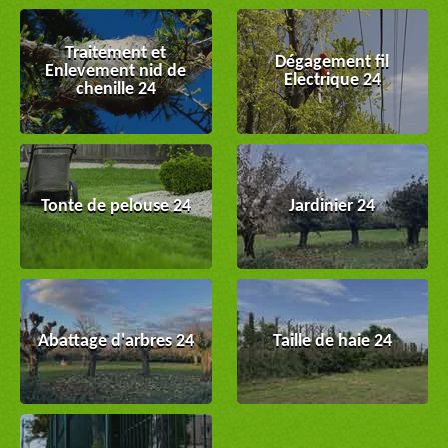
Traitement et
Dégagement fil
Enlevement nid de
Electrique 24
chenille 24
Tonte de pelouse 24
Jardinier 24
Abattage d'arbres 24
Taille de haie 24