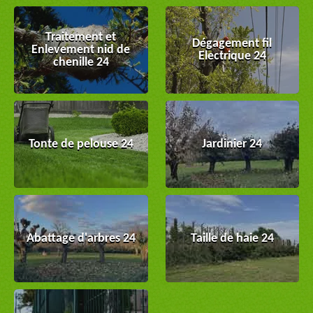
Traitement et
Dégagement fil
Enlevement nid de
Electrique 24
chenille 24
Tonte de pelouse 24
Jardinier 24
Abattage d'arbres 24
Taille de haie 24