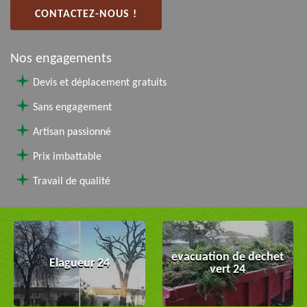
CONTACTEZ-NOUS !
Nos engagements
Devis et déplacement gratuits
Sans engagement
Artisan passionné
Prix imbattable
Travail de qualité
evacuation de dechet
Elagueur 24
vert 24