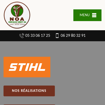
MENU
05 33 06 17 25
06 29 80 32 91
NOS RÉALISATIONS