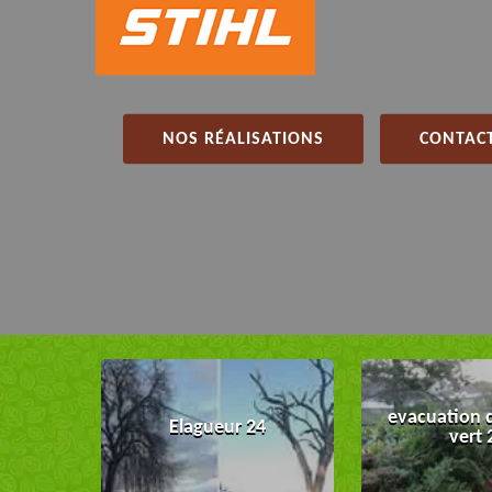
NOS RÉALISATIONS
CONTACT
evacuation 
Elagueur 24
vert 