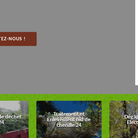
EZ-NOUS !
Traitement et
de dechet
Dégag
Enlevement nid de
24
Elec
chenille 24