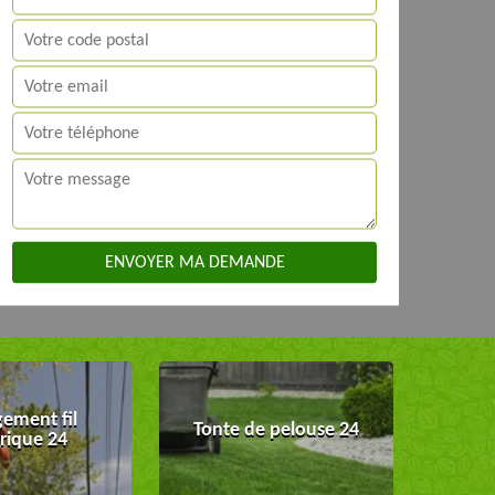
ement fil
Tonte de pelouse 24
trique 24