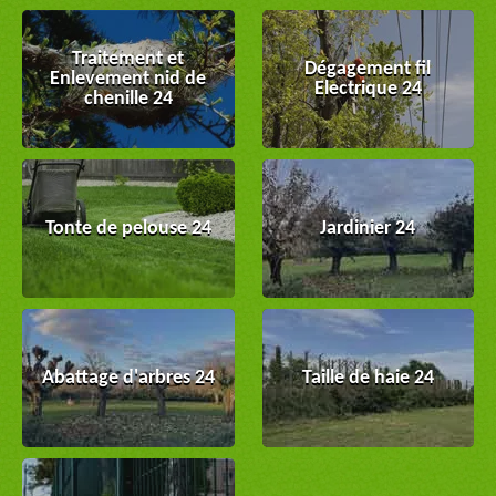
Traitement et
Dégagement fil
Enlevement nid de
Electrique 24
chenille 24
Tonte de pelouse 24
Jardinier 24
Abattage d'arbres 24
Taille de haie 24