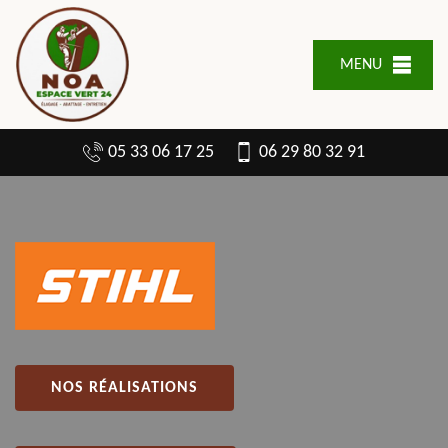
MENU
05 33 06 17 25
06 29 80 32 91
NOS RÉALISATIONS