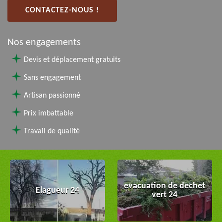
CONTACTEZ-NOUS !
Nos engagements
Devis et déplacement gratuits
Sans engagement
Artisan passionné
Prix imbattable
Travail de qualité
evacuation de dechet
Elagueur 24
vert 24