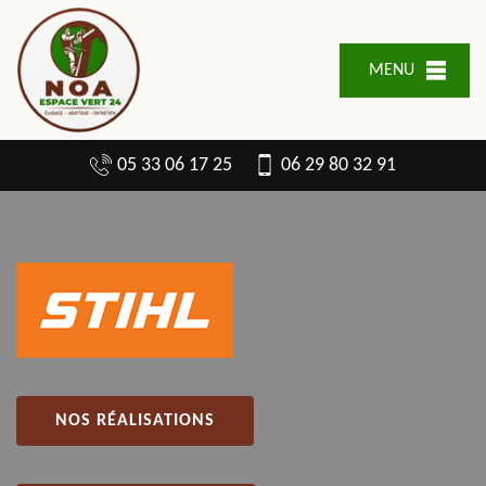
MENU
05 33 06 17 25
06 29 80 32 91
NOS RÉALISATIONS