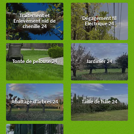
Traitement et
Dégagement fil
Enlevement nid de
Electrique 24
chenille 24
Tonte de pelouse 24
Jardinier 24
Abattage d'arbres 24
Taille de haie 24