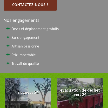
CONTACTEZ-NOUS !
Nos engagements
Devis et déplacement gratuits
Sans engagement
Artisan passionné
Prix imbattable
Travail de qualité
evacuation de dechet
Elagueur 24
vert 24