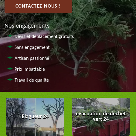
CONTACTEZ-NOUS !
Nos engagements
Devis et déplacement gratuits
Sans engagement
Artisan passionné
Prix imbattable
Travail de qualité
evacuation de dechet
Elagueur 24
vert 24