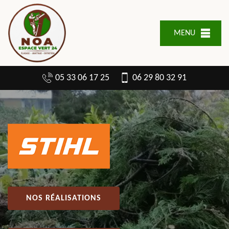
MENU
05 33 06 17 25
06 29 80 32 91
NOS RÉALISATIONS