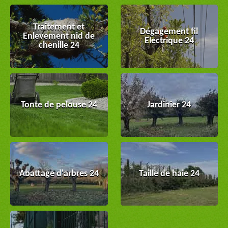
Traitement et
Dégagement fil
Enlevement nid de
Electrique 24
chenille 24
Tonte de pelouse 24
Jardinier 24
Abattage d'arbres 24
Taille de haie 24